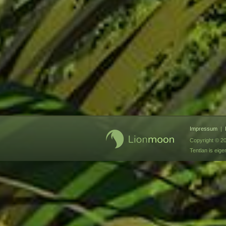
Impressum
|
Copyright © 2
Tentlan is ei