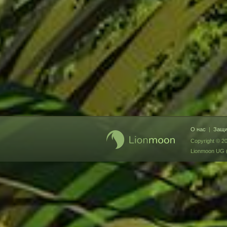
О нас
|
Защи
Copyright © 2
Lionmoon UG (