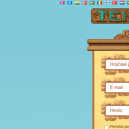
Přečetl/a j