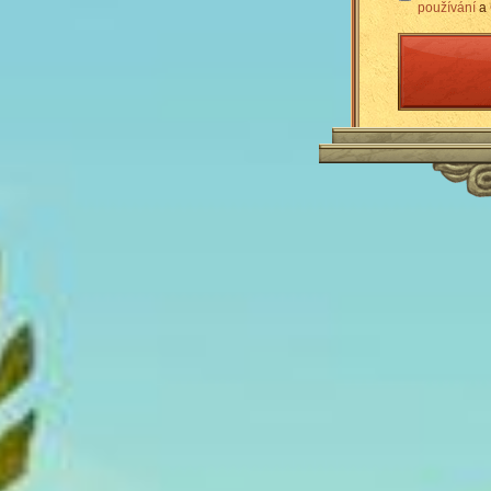
používání
a