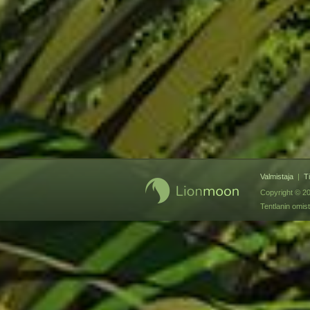
Valmistaja
|
T
Copyright © 20
Tentlanin omis